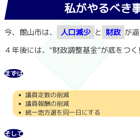
私がやるべき
今、館山市は、
人口減少
と
財政
が逼
４年後には、“財政調整基金”が底をつ
まずは
議員定数の削減
議員報酬の削減
統一地方選を同一日にする
そして