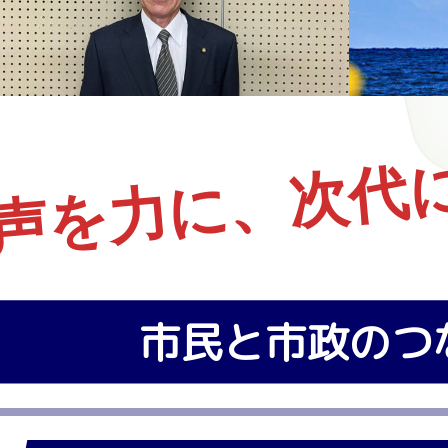
声を力に、次代
市民と市政のつ