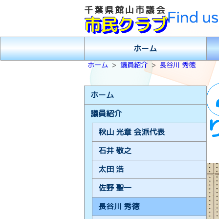
千葉県館山市議会
市民クラブ
ホーム
ホーム
議員紹介
長谷川 秀徳
ホーム
議員紹介
秋山 光章 会派代表
石井 敬之
太田 浩
佐野 聖一
長谷川 秀徳