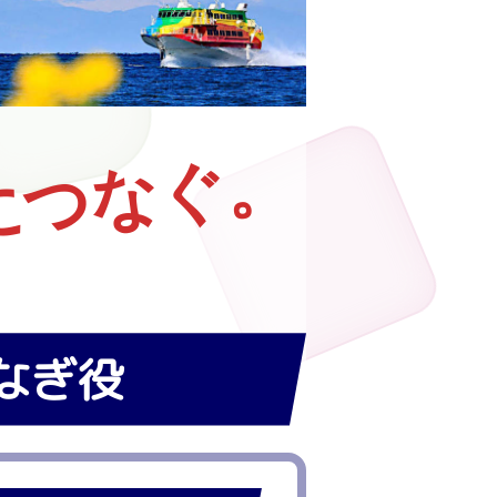
につなぐ。
なぎ役