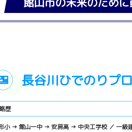
館山市の未来のために
長谷川ひでのりプ
略歴
形小 → 館山一中 → 安房高 → 中央工学校 ／ 